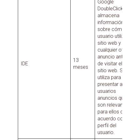
Google
DoubleClick y
almacena
información
sobre cómo el
usuario utiliza el
sitio web y
cualquier otro
anuncio antes
13
IDE
de visitar el
meses
sitio web. Se
utiliza para
presentar a los
usuarios
anuncios que
son relevantes
para ellos de
acuerdo con el
perfil del
usuario.