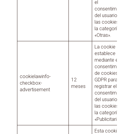
el
consentimiento
del usuario para
las cookies en
la categoría
«Otras».
La cookie se
establece
mediante el
consentimiento
de cookies de
cookielawinfo-
12
GDPR para
checkbox-
meses
registrar el
advertisement
consentimiento
del usuario para
las cookies en
la categoría
«Publicitarias».
Esta cookie