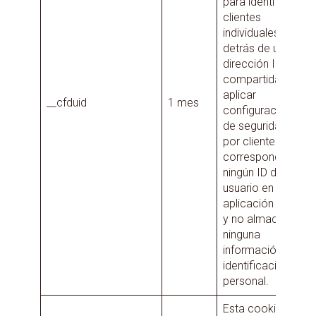
para identificar
clientes
individuales
detrás de una
dirección IP
compartida y
aplicar
__cfduid
1 mes
configuraciones
de seguridad
por cliente. No
corresponde a
ningún ID de
usuario en la
aplicación web
y no almacena
ninguna
información de
identificación
personal.
Esta cookie