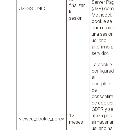
Server Pages
finalizar
JSESSIONID
(JSP) como
la
Metricool. La
sesión
cookie se utiliza
para mantener
una sesión de
usuario
anónimo por el
servidor.
La cookie está
configurada por
el
complemento
de
consentimiento
de cookies de
GDPR y se
12
utiliza para
viewed_cookie_policy
meses
almacenar si el
usuario ha dado