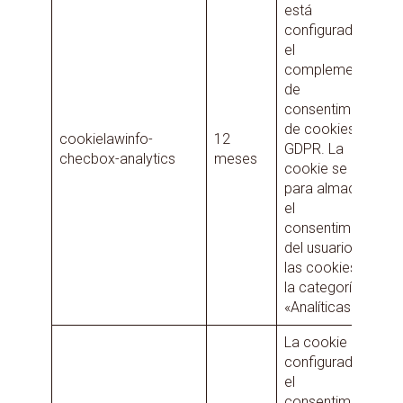
está
configurada por
el
complemento
de
consentimiento
de cookies de
cookielawinfo-
12
GDPR. La
checbox-analytics
meses
cookie se utiliza
para almacenar
el
consentimiento
del usuario para
las cookies en
la categoría
«Analíticas».
La cookie está
configurada por
el
consentimiento