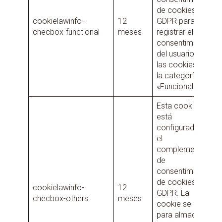
de cookies
cookielawinfo-
12
GDPR para
checbox-functional
meses
registrar el
consentimiento
del usuario para
las cookies en
la categoría
«Funcional».
Esta cookie
está
configurada por
el
complemento
de
consentimiento
de cookies de
cookielawinfo-
12
GDPR. La
checbox-others
meses
cookie se utiliza
para almacenar