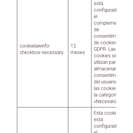
está
configurada por
el
complemento
de
consentimiento
de cookies de
cookielawinfo-
12
GDPR. Las
checkbox-necessary
meses
cookies se
utilizan para
almacenar el
consentimiento
del usuario para
las cookies en
la categoría
«Necesarias».
Esta cookie
está
configurada por
el