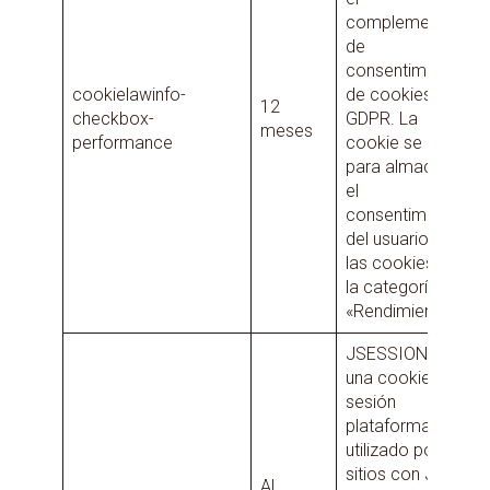
complemento
de
consentimiento
cookielawinfo-
de cookies de
12
checkbox-
GDPR. La
meses
performance
cookie se utiliza
para almacenar
el
consentimiento
del usuario para
las cookies en
la categoría
«Rendimiento».
JSESSIONID es
una cookie de
sesión
plataforma y es
utilizado por los
sitios con Java
Al