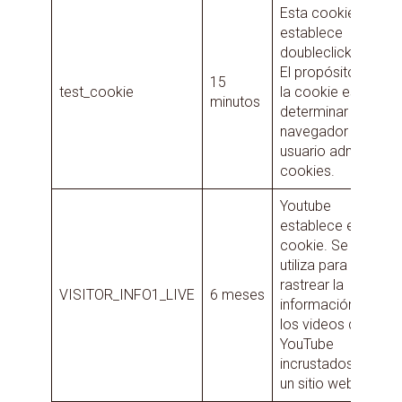
Esta cookie la
establece
doubleclick.net.
El propósito de
15
test_cookie
la cookie es
minutos
determinar si el
navegador del
usuario admite
cookies.
Youtube
establece esta
cookie. Se
utiliza para
rastrear la
VISITOR_INFO1_LIVE
6 meses
información de
los videos de
YouTube
incrustados en
un sitio web.