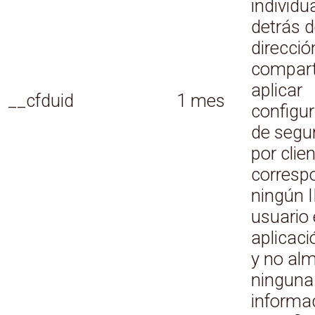
individu
detrás 
direcció
compart
aplicar
__cfduid
1 mes
configu
de segu
por clie
corresp
ningún 
usuario 
aplicac
y no al
ninguna
informa