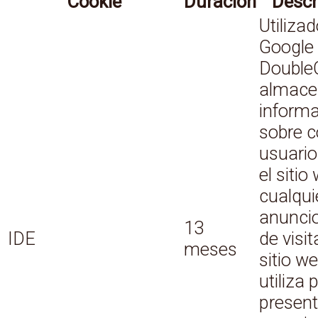
Cookie
Duración
Descr
Utiliza
Google
DoubleC
almace
inform
sobre 
usuario 
el sitio
cualqui
anunci
13
IDE
de visit
meses
sitio w
utiliza 
present