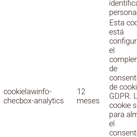
identifi
personal
Esta co
está
configu
el
comple
de
consent
de cook
cookielawinfo-
12
GDPR. 
checbox-analytics
meses
cookie s
para al
el
consent