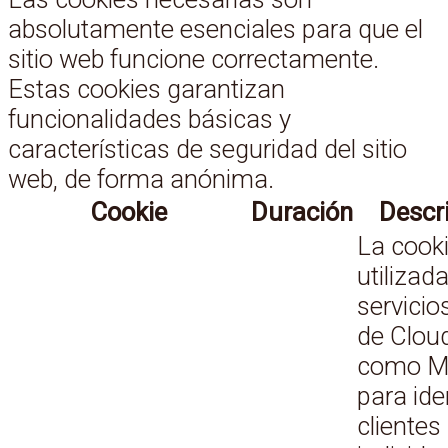
absolutamente esenciales para que el
sitio web funcione correctamente.
Estas cookies garantizan
funcionalidades básicas y
características de seguridad del sitio
web, de forma anónima.
Cookie
Duración
Descr
La cook
utilizad
servici
de Clou
como Me
para ide
clientes