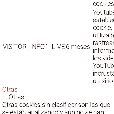
cookies
Youtub
estable
cookie.
utiliza 
rastrear
VISITOR_INFO1_LIVE
6 meses
informa
los vid
YouTub
incrust
un siti
Otras
Otras
Otras cookies sin clasificar son las que
se están analizando y aún no se han