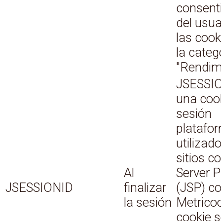
consent
del usua
las cook
la categ
"Rendim
JSESSIO
una coo
sesión
platafo
utilizad
sitios c
Al
Server 
JSESSIONID
finalizar
(JSP) c
la sesión
Metricoo
cookie s