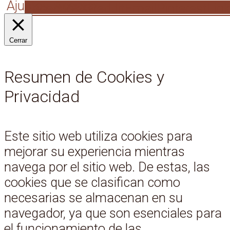
Ajustes
Aceptar
Facebook
X
Reddit
Email
Pinterest
Lin
Cerrar
Resumen de Cookies y
Privacidad
Este sitio web utiliza cookies para
mejorar su experiencia mientras
navega por el sitio web. De estas, las
cookies que se clasifican como
necesarias se almacenan en su
navegador, ya que son esenciales para
el funcionamiento de las