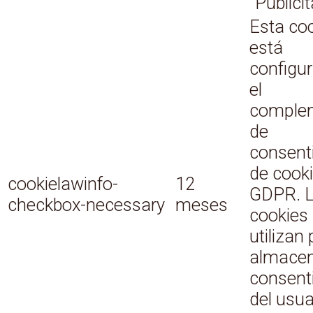
"Publicit
Esta co
está
configu
el
comple
de
consent
de cook
cookielawinfo-
12
GDPR. 
checkbox-necessary
meses
cookies
utilizan
almacen
consent
del usua