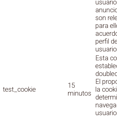
usuari
anunci
son rel
para el
acuerdo
perfil de
usuario
Esta co
estable
doublec
El prop
15
test_cookie
la cook
minutos
determi
navega
usuario