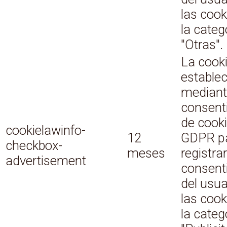
las cook
la categ
"Otras".
La cook
estable
mediant
consent
de cook
cookielawinfo-
12
GDPR p
checkbox-
meses
registrar
advertisement
consent
del usua
las cook
la categ