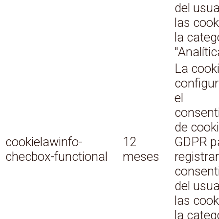
del usua
las cook
la categ
"Analític
La cooki
configu
el
consent
de cook
cookielawinfo-
12
GDPR p
checbox-functional
meses
registrar
consent
del usua
las cook
la categ