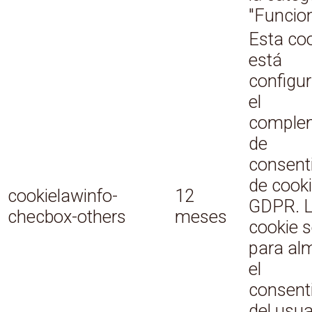
"Funcion
Esta co
está
configu
el
comple
de
consent
de cook
cookielawinfo-
12
GDPR. 
checbox-others
meses
cookie s
para al
el
consent
del usua