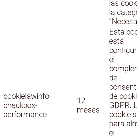
las cook
la categ
"Necesar
Esta co
está
configu
el
comple
de
consent
cookielawinfo-
de cook
12
checkbox-
GDPR. 
meses
performance
cookie s
para al
el