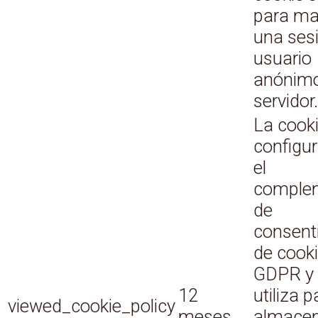
para ma
una ses
usuario
anónimo
servidor.
La cooki
configu
el
comple
de
consent
de cook
GDPR y 
12
utiliza p
viewed_cookie_policy
meses
almacena