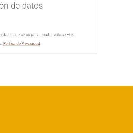
ión de datos
datos a terceros para prestar este servicio.
la
Política de Privacidad
.