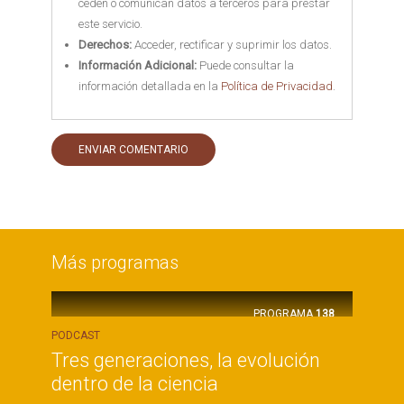
ceden o comunican datos a terceros para prestar
este servicio.
Derechos:
Acceder, rectificar y suprimir los datos.
Información Adicional:
Puede consultar la
información detallada en la
Política de Privacidad
.
Más programas
PROGRAMA
138
PODCAST
Tres generaciones, la evolución
dentro de la ciencia